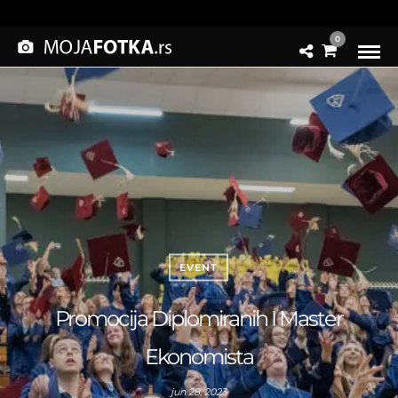
0
EVENT
Promocija Diplomiranih I Master
Ekonomista
jun 28, 2023