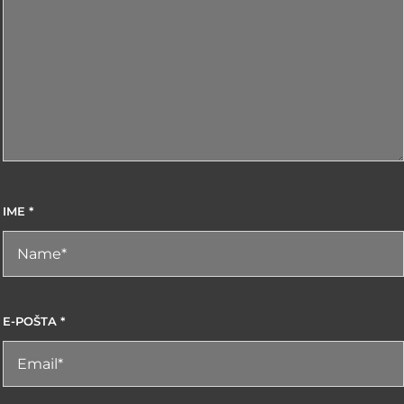
IME
*
E-POŠTA
*