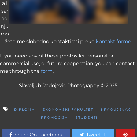
a i
sar
ad
nju
mo
žete me slobodno kontaktirati preko
kontakt forme
.
If you need any of these photos for personal or
commercial use, or future cooperation, you can contact
me through the
form
.
Slavoljub Radojevic Photography © 2025.
DIPLOMA
EKONOMSKI FAKULTET
KRAGUJEVAC
PROMOCIJA
STUDENTI
Share On Facebook
Tweet It