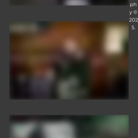
ph
y ©
202
5.