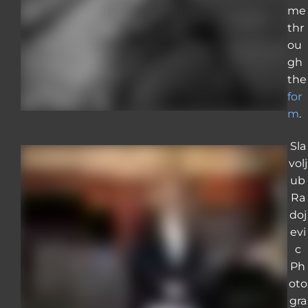
me
thr
ou
gh
the
for
m
.
Sla
volj
ub
Ra
doj
evi
c
Ph
oto
gra