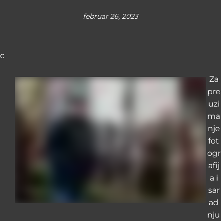
februar 26, 2023
c
Za
pre
uzi
ma
nje
fot
ogr
afij
a i
sar
ad
nju