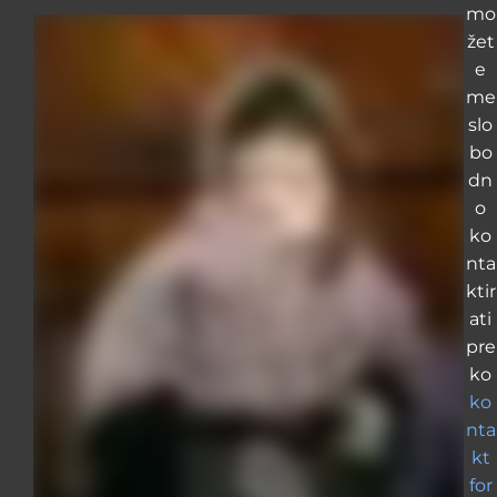
mo
žet
e
me
slo
bo
dn
o
ko
nta
ktir
ati
pre
ko
ko
nta
kt
for