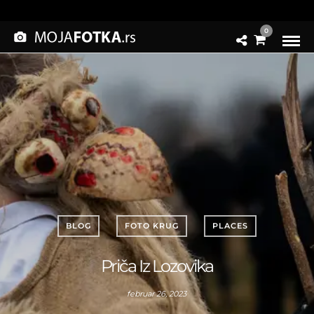
0
BLOG
FOTO KRUG
PLACES
Priča Iz Lozovika
februar 26, 2023