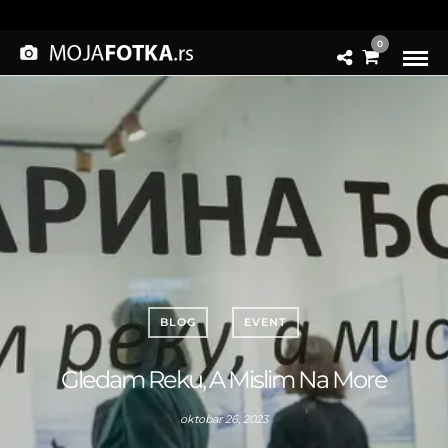
0
BLOG
EVENT
Gledam Reku, A Mislim Na More
oktobar 26, 2023