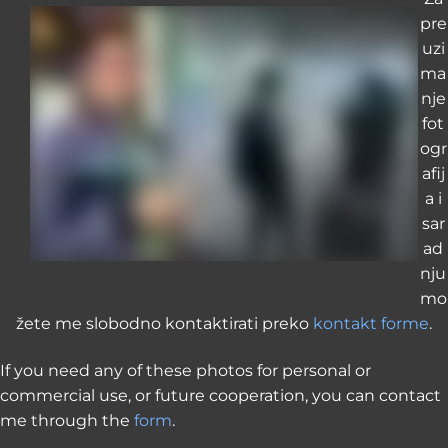
pre
uzi
ma
nje
fot
ogr
afij
a i
sar
ad
nju
mo
žete me slobodno kontaktirati preko
kontakt forme
.
If you need any of these photos for personal or
commercial use, or future cooperation, you can contact
me through the
form
.