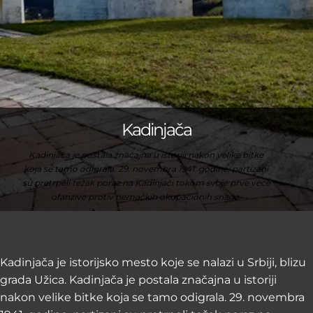
Kadinjača
Kadinjača je postala značajna u istoriji nakon velike bitke
koja se tamo odigrala. 29. novembra 1941. godine, partizani
su pretrpeli težak poraz na Kadinjači tokom svoje prve veće
ofanzive protiv nemačkih okupacionih snaga.
Kadinjača je istorijsko mesto koje se nalazi u Srbiji, blizu
grada Užica. Kadinjača je postala značajna u istoriji
nakon velike bitke koja se tamo odigrala. 29. novembra