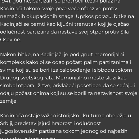
1941. godine, partizani su pretrpeli težak poraz na
Kadinjači tokom svoje prve veće ofanzive protiv
nemačkih okupacionih snaga. Uprkos porazu, bitka na
Kadinjači se pamti kao ključni trenutak koji je ojačao
odlučnost partizana da nastave svoj otpor protiv Sila
Osovine.
Nakon bitke, na Kadinjači je podignut memorijalni
kompleks kako bi se odao počast palim partizanima i
svima koji su se borili za oslobođenje i slobodu tokom
Drugog svetskog rata. Memorijalno mesto služi kao
simbol otpora i žrtve, privlačeći posetioce da se sećaju i
odaju počast onima koji su se borili za nezavisnost svoje
zemlje.
Kadinjača ostaje važno istorijsko i kulturno obeležje u
Srbiji, predstavljajući hrabrost i odlučnost
jugoslovenskih partizana tokom jednog od najtežih
perioda u istoriji nacije.