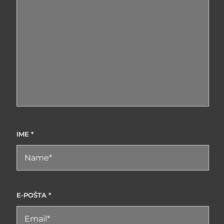
IME
*
E-POŠTA
*