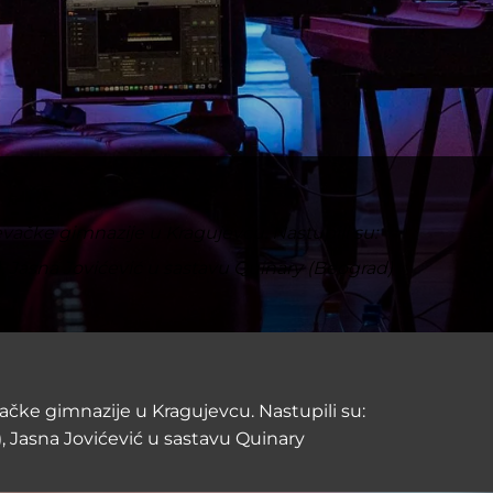
jevačke gimnazije u Kragujevcu. Nastupili su:
), Jasna Jovićević u sastavu Quinary (Beograd)
vačke gimnazije u Kragujevcu. Nastupili su:
), Jasna Jovićević u sastavu Quinary