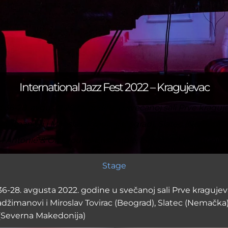
International Jazz Fest 2022 – Kragujevac
od 36-28. avgusta 2022. godine u svečanoj sali Prve kragu
 Hadžimanovi i Miroslav Tovirac (Beograd), Slatec (Nemačka
i Antonie & Off Ground Ensemble, (Severna Makedonija)
Stage
d 36-28. avgusta 2022. godine u svečanoj sali Prve kraguje
 Hadžimanovi i Miroslav Tovirac (Beograd), Slatec (Nemačka
 (Severna Makedonija)