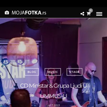
0
BLOG
MUSIC
STAGE
CD Ministar & Grupa Ljudi U
UMMUS-U
jul 7, 2023