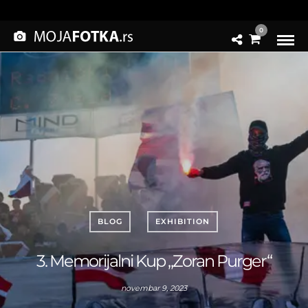
0
BLOG
EXHIBITION
3. Memorijalni Kup „Zoran Purger“
novembar 9, 2023