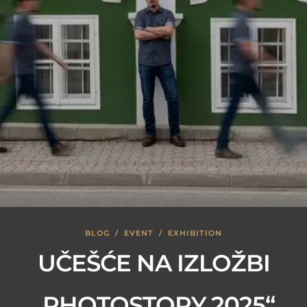
BLOG
/
EVENT
/
EXHIBITION
UČEŠĆE NA IZLOŽBI
„PHOTOSTORY 2025“