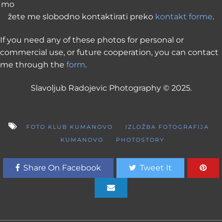
mo
žete me slobodno kontaktirati preko
kontakt forme
.
If you need any of these photos for personal or
commercial use, or future cooperation, you can contact
me through the
form
.
Slavoljub Radojevic Photography © 2025.
FOTO KLUB KUMANOVO
IZLOŽBA FOTOGRAFIJA
KUMANOVO
PHOTOSTORY
Share On Facebook
Tweet It