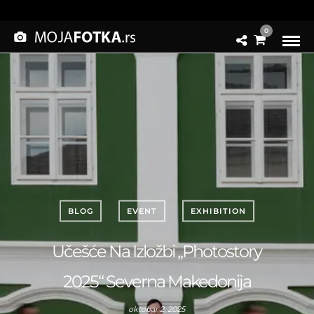
0
BLOG
EVENT
EXHIBITION
Učešće Na Izložbi „Photostory
2025“ Severna Makedonija
oktobar 2, 2025