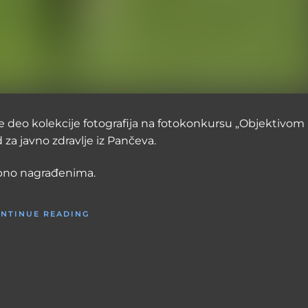
de deo kolekcije fotografija na fotokonkursu „Objektivom
 za javno zdravlje iz Pančeva.
sebno nagrađenima.
NTINUE READING