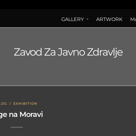
GALLERY
ARTWORK
M
Zavod Za Javno Zdravlje
LOG
/
EXHIBITION
ge na Moravi