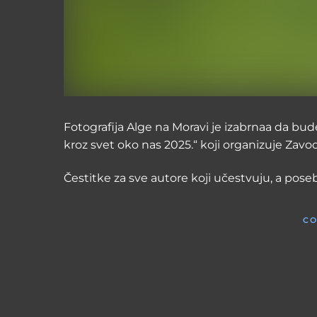
Fotografija Alge na Moravi je izabrnaa da bu
kroz svet oko nas 2025.“ koji organizuje Zavod
Čestitke za sve autore koji učestvuju, a po
CO