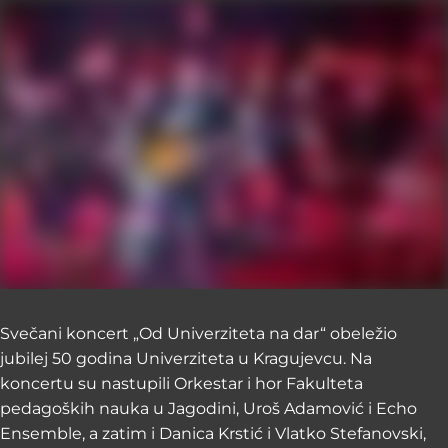
Svečani koncert „Od Univerziteta na dar“ obeležio
jubilej 50 godina Univerziteta u Kragujevcu. Na
koncertu su nastupili Orkestar i hor Fakulteta
pedagoških nauka u Jagodini, Uroš Adamović i Echo
Ensemble, a zatim i Danica Krstić i Vlatko Stefanovski,