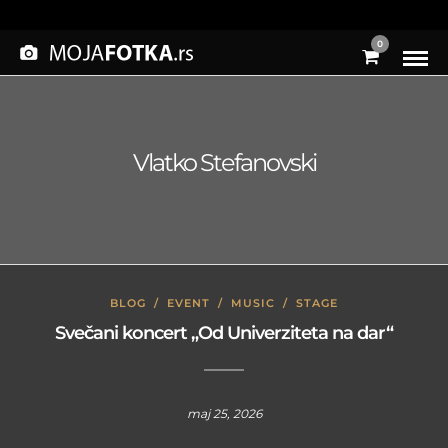
0
Vlatko Stefanovski
BLOG
/
EVENT
/
MUSIC
/
STAGE
Svečani koncert „Od Univerziteta na dar“
maj 25, 2026