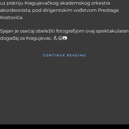
uz pratnju Kragujevačkog akademskog orkestra
akordeonista, pod dirigentskim vođstvom Predraga
Kostovića.
Sjajan je osećaj obeležiti fotografijom ovaj spektakularan
događaj za Kragujevac. 💪😉📷
CONTINUE READING