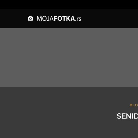
BL
SENID