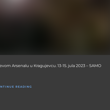
ževom Arsenalu u Kragujevcu. 13-15. jula 2023 – SAMO
NTINUE READING