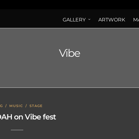
GALLERY
ARTWORK
M
Vibe
OG
/
MUSIC
/
STAGE
AH on Vibe fest