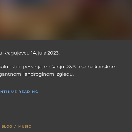
 Kragujevcu 14. jula 2023.
alu i stilu pevanja, mešanju R&B-a sa balkanskom
gantnom i androginom izgledu.
NTINUE READING
BLOG
/
MUSIC