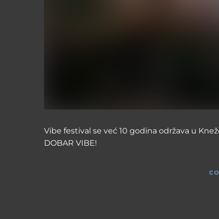
Vibe festival se već 10 godina održava u Kne
DOBAR VIBE!
CO