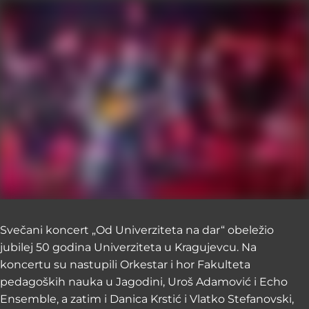
Svečani koncert „Od Univerziteta na dar“ obeležio
jubilej 50 godina Univerziteta u Kragujevcu. Na
koncertu su nastupili Orkestar i hor Fakulteta
pedagoških nauka u Jagodini, Uroš Adamović i Echo
Ensemble, a zatim i Danica Krstić i Vlatko Stefanovski,