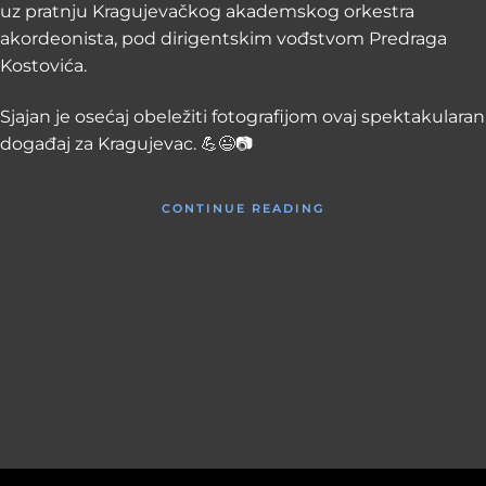
uz pratnju Kragujevačkog akademskog orkestra
akordeonista, pod dirigentskim vođstvom Predraga
Kostovića.
Sjajan je osećaj obeležiti fotografijom ovaj spektakularan
događaj za Kragujevac. 💪😉📷
CONTINUE READING