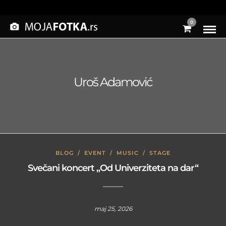
0
Uroš Adamović
BLOG
/
EVENT
/
MUSIC
/
STAGE
Svečani koncert „Od Univerziteta na dar“
maj 25, 2026