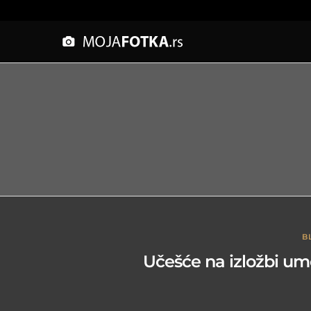
B
Učešće na izložbi um