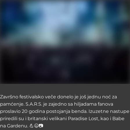
Završno festivalsko veče donelo je još jednu noć za
pamćenje. S.A.R.S. je zajedno sa hiljadama fanova
proslavio 20 godina postojanja benda. Izuzetne nastupe
priredili su i britanski velikani Paradise Lost, kao i Babe
na Gardenu. 💪😉📷