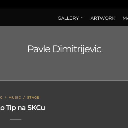
GALLERY
ARTWORK
M
Pavle Dimitrijevic
OG
/
MUSIC
/
STAGE
to Tip na SKCu