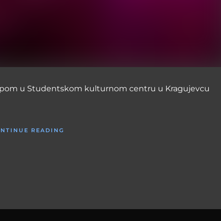
stupom u Studentskom kulturnom centru u Kragujevcu
NTINUE READING