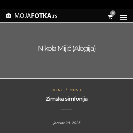
0
Nikola Mijić (Alogija)
EVENT
/
MUSIC
Zimska simfonija
januar 28, 2023