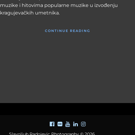
muzike i hitovima popularne muzike u izvođenju
kragujevačkih umetnika.
CONTINUE READING
Slavoljub Radojevic Photography © 2026.