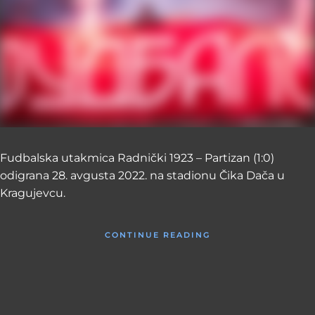
Fudbalska utakmica Radnički 1923 – Partizan (1:0)
odigrana 28. avgusta 2022. na stadionu Čika Dača u
Kragujevcu.
CONTINUE READING