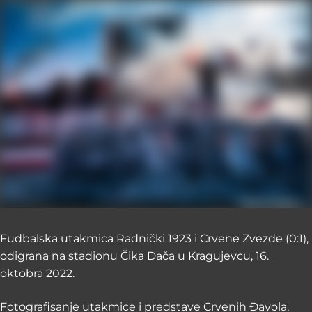
Fudbalska utakmica Radnički 1923 i Crvene Zvezde (0:1),
odigrana na stadionu Čika Dača u Kragujevcu, 16.
oktobra 2022.
Fotografisanje utakmice i predstave Crvenih Đavola,