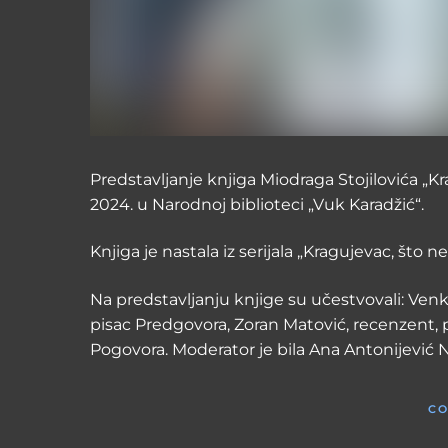
Predstavljanje knjiga Miodraga Stojilovića „Kr
2024. u Narodnoj biblioteci „Vuk Karadžić“.
Knjiga je nastala iz serijala „Kragujevac, št
Na predstavljanju knjige su učestvovali: Ven
pisac Predgovora, Zoran Matović, recenzent, 
Pogovora. Moderator je bila Ana Antonijević N
CO