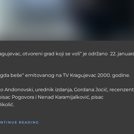
agujevac, otvoreni grad koji se voli“ je održano 22. januar
o negda beše“ emitovanog na TV Kragujevac 2000. godine.
ko Andonovski, urednik izdanja, Gordana Jocić, recenzent
pisac Pogovora i Nenad Karamijalković, pisac
ikolić.
NTINUE READING