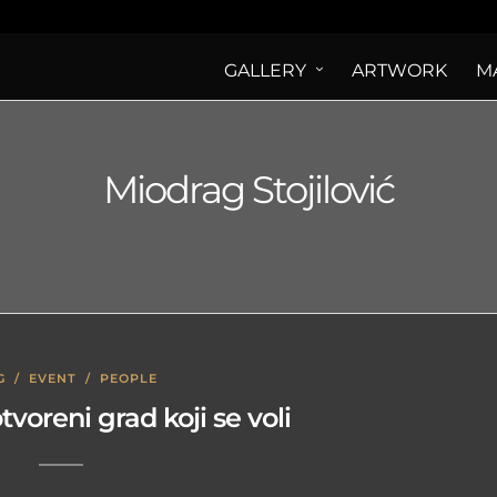
GALLERY
ARTWORK
M
Miodrag Stojilović
G
/
EVENT
/
PEOPLE
tvoreni grad koji se voli