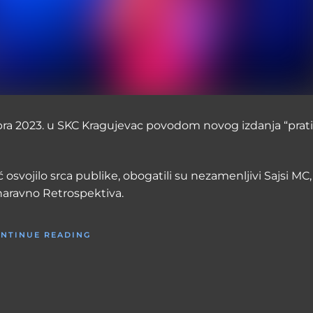
tobra 2023. u SKC Kragujevac povodom novog izdanja “pra
 osvojilo srca publike, obogatili su nezamenljivi Sajsi MC,
 naravno Retrospektiva.
NTINUE READING