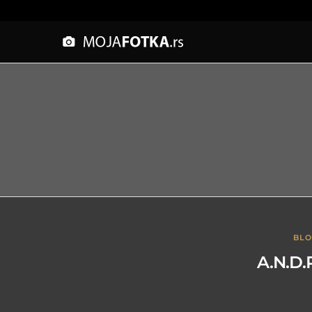
BL
A.N.D.R