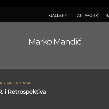
GALLERY
ARTWORK
M
Marko Mandić
OG
/
MUSIC
/
STAGE
. i Retrospektiva