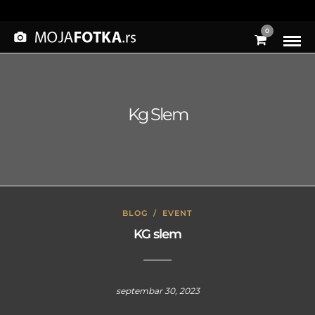
0
Kg Slem
BLOG
/
EVENT
KG slem
septembar 30, 2023