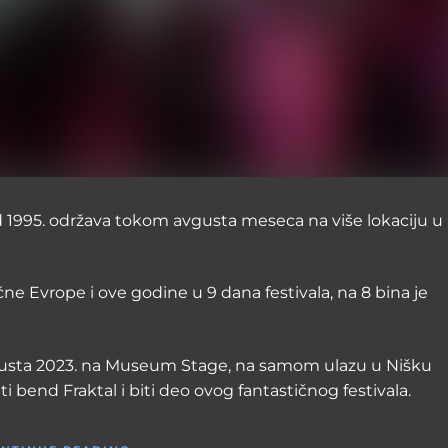
 od 1995. održava tokom avgusta meseca na više lokaciju u
očne Evrope i ove godine u 9 dana festivala, na 8 bina je
avgusta 2023. na Museum Stage, na samom ulazu u Nišku
ati bend Fraktal i biti deo ovog fantastičnog festivala.