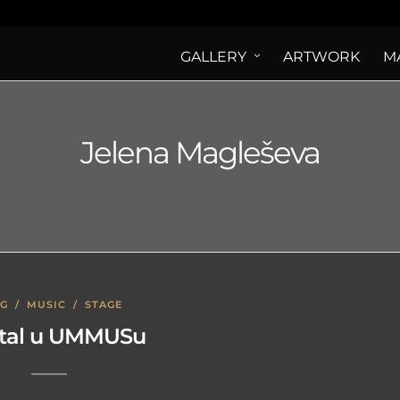
GALLERY
ARTWORK
M
Jelena Magleševa
OG
/
MUSIC
/
STAGE
ktal u UMMUSu