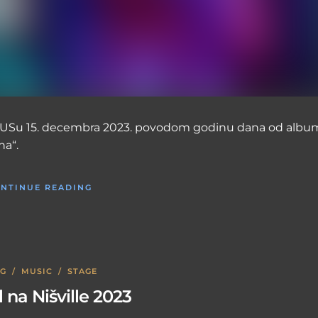
USu 15. decembra 2023. povodom godinu dana od albu
na“.
NTINUE READING
OG
/
MUSIC
/
STAGE
l na Nišville 2023