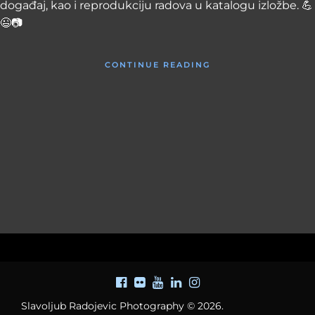
događaj, kao i reprodukciju radova u katalogu izložbe. 💪
😉📷
CONTINUE READING
Slavoljub Radojevic Photography © 2026.