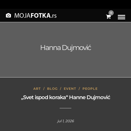
0
Hanna Dujmović
ART
/
BLOG
/
EVENT
/
PEOPLE
„Svet ispod koraka“ Hanne Dujmović
jul 1, 2026