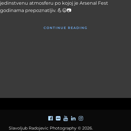
jedinstvenu atmosferu po kojoj je Arsenal Fest
godinama prepoznatljiv. 💪😉📷
CONTINUE READING
Slavoljub Radojevic Photography © 2026.