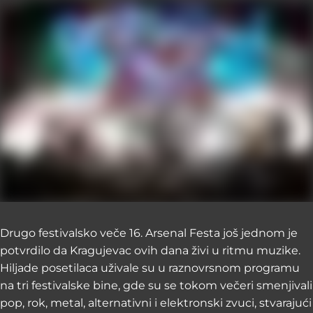
Drugo festivalsko veče 16. Arsenal Festa još jednom je
potvrdilo da Kragujevac ovih dana živi u ritmu muzike.
Hiljade posetilaca uživale su u raznovrsnom programu
na tri festivalske bine, gde su se tokom večeri smenjivali
pop, rok, metal, alternativni i elektronski zvuci, stvarajući