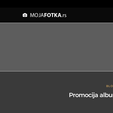
BL
Promocija albu