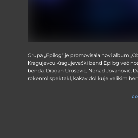
Grupa „Epilog“ je promovisala novi album „O
Kragujevcu.Kragujevački bend Epilog već nos
benda: Dragan Urošević, Nenad Jovanović, Dark
rokenrol spektakl, kakav dolikuje velikim be
CO