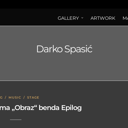
GALLERY
ARTWORK
M
Darko Spasić
OG
/
MUSIC
/
STAGE
ma „Obraz“ benda Epilog