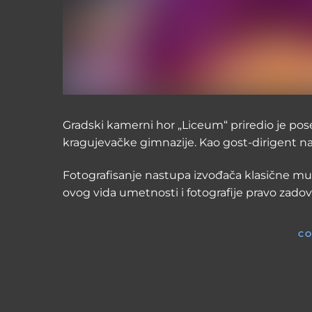
Gradski kamerni hor „Liceum“ priredio je pos
kragujevačke gimnazije. Kao gost-dirigent n
Fotografisanje nastupa izvođača klasične muzi
ovog vida umetnosti i fotografije pravo zadovo
CO