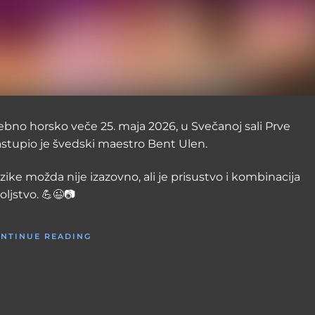
ebno horsko veče 25. maja 2026, u Svečanoj sali Prve
astupio je švedski maestro Bent Ulen.
ke možda nije izazovno, ali je prisustvo i kombinacija
ljstvo. 💪😉📷
NTINUE READING