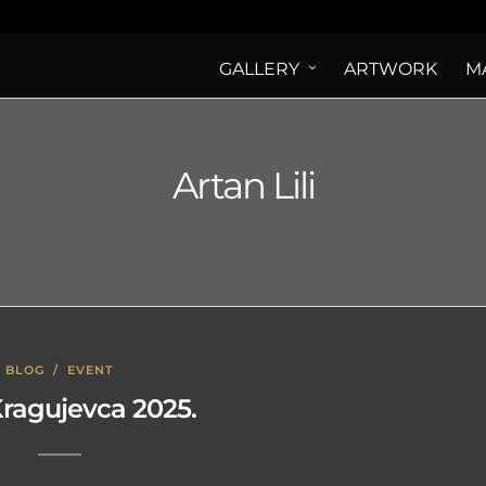
GALLERY
ARTWORK
M
Artan Lili
BLOG
/
EVENT
Kragujevca 2025.