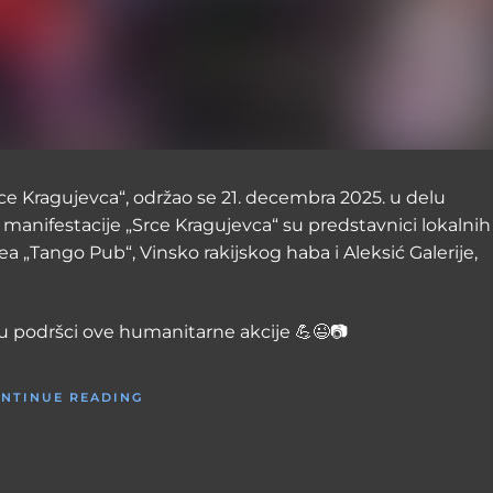
ce Kragujevca“, održao se 21. decembra 2025. u delu
 manifestacije „Srce Kragujevca“ su predstavnici lokalnih
ea „Tango Pub“, Vinsko rakijskog haba i Aleksić Galerije,
u podršci ove humanitarne akcije 💪😉📷
NTINUE READING