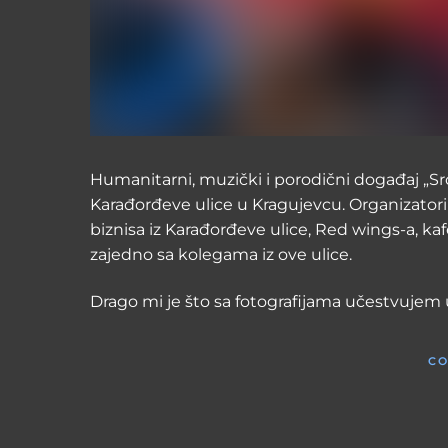
Humanitarni, muzički i porodični događaj „Sr
Karađorđeve ulice u Kragujevcu. Organizatori
biznisa iz Karađorđeve ulice, Red wings-a, kaf
zajedno sa kolegama iz ove ulice.
Drago mi je što sa fotografijama učestvujem 
CO