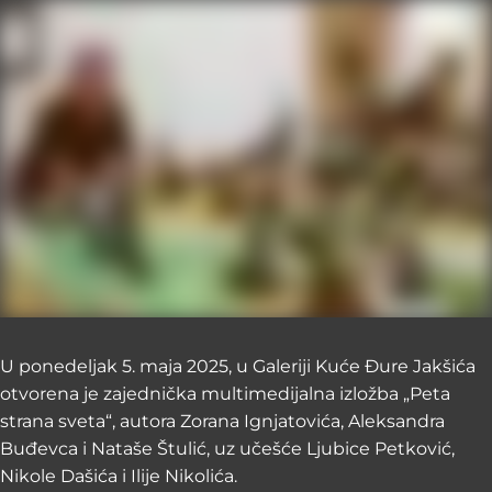
U ponedeljak 5. maja 2025, u Galeriji Kuće Đure Jakšića
otvorena je zajednička multimedijalna izložba „Peta
strana sveta“, autora Zorana Ignjatovića, Aleksandra
Buđevca i Nataše Štulić, uz učešće Ljubice Petković,
Nikole Dašića i Ilije Nikolića.