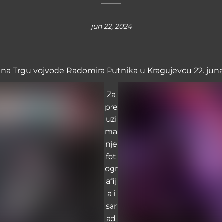
jun 22, 2024
 na Trgu vojvode Radomira Putnika u Kragujevcu 22. jun
Za
pre
uzi
ma
nje
fot
ogr
afij
a i
sar
ad