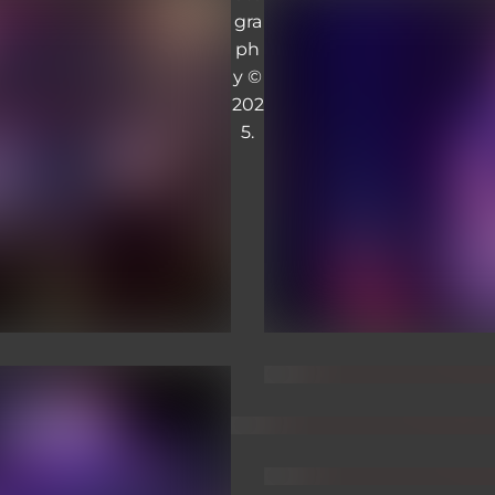
gra
ph
y ©
202
5.