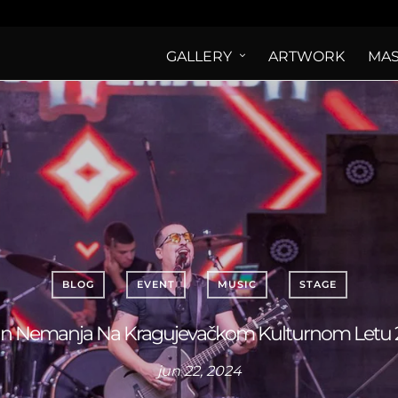
GALLERY
ARTWORK
MAS
BLOG
EVENT
MUSIC
STAGE
an Nemanja Na Kragujevačkom Kulturnom Letu 
jun 22, 2024