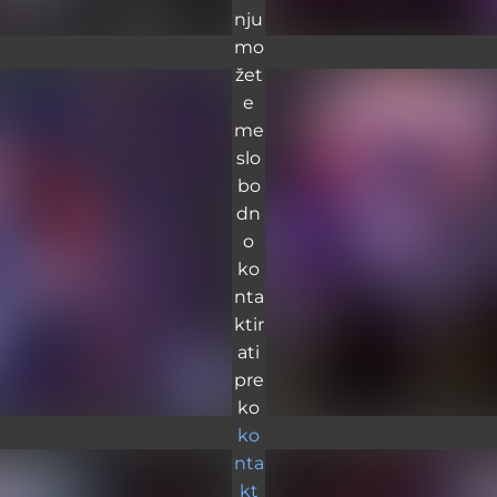
nju
mo
žet
e
me
slo
bo
dn
o
ko
nta
ktir
ati
pre
ko
ko
nta
kt