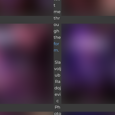
t
me
thr
ou
gh
the
for
m
.
Sla
volj
ub
Ra
doj
evi
c
Ph
oto