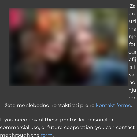
Za
pre
uzi
ma
nje
fot
ogr
afij
a i
sar
ad
nju
mo
žete me slobodno kontaktirati preko
kontakt forme
.
If you need any of these photos for personal or
commercial use, or future cooperation, you can contact
me through the
form
.