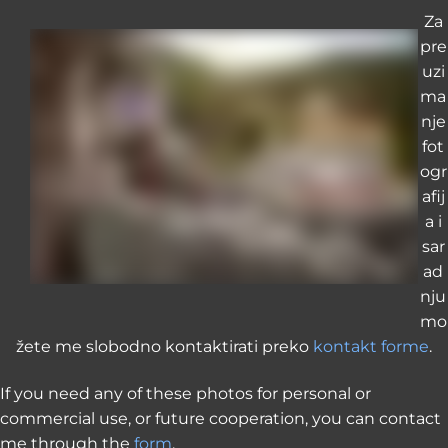
Za
pre
uzi
ma
nje
fot
ogr
afij
a i
sar
ad
nju
mo
žete me slobodno kontaktirati preko
kontakt forme
.
If you need any of these photos for personal or
commercial use, or future cooperation, you can contact
me through the
form
.