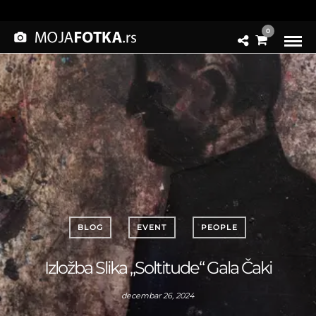
0
BLOG
EVENT
PEOPLE
Izložba Slika „Soltitude“ Gala Čaki
decembar 26, 2024