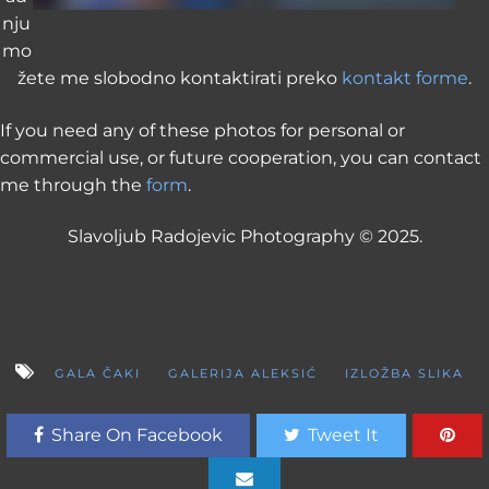
nju
mo
žete me slobodno kontaktirati preko
kontakt forme
.
If you need any of these photos for personal or
commercial use, or future cooperation, you can contact
me through the
form
.
Slavoljub Radojevic Photography © 2025.
GALA ČAKI
GALERIJA ALEKSIĆ
IZLOŽBA SLIKA
Share On Facebook
Tweet It