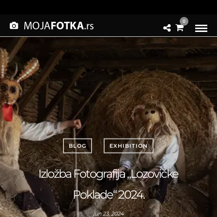
0
BLOG
EXHIBITION
Izložba Fotografija „Lozovičke
Poklade“ 2024.
jun 23, 2024