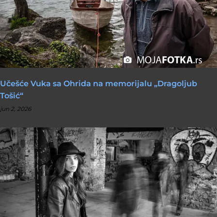
Učešće Vuka sa Ohrida na memorijalu „Dragoljub
Tošić“
jun 2, 2026