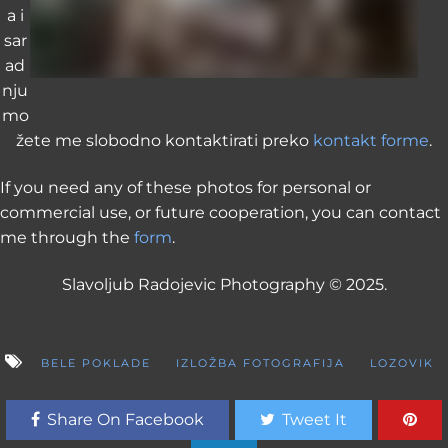
a i
sar
ad
nju
mo
žete me slobodno kontaktirati preko
kontakt forme
.
If you need any of these photos for personal or
commercial use, or future cooperation, you can contact
me through the
form
.
Slavoljub Radojevic Photography © 2025.
BELE POKLADE
IZLOŽBA FOTOGRAFIJA
LOZOVIK
Share On Facebook
Tweet It