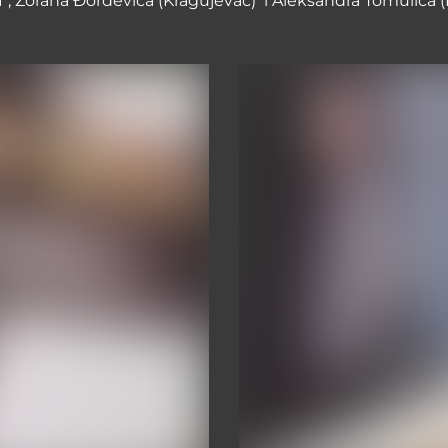
ja“, Zorana Đorđevića (Kragujevac) i Aleksandra Tomulića (