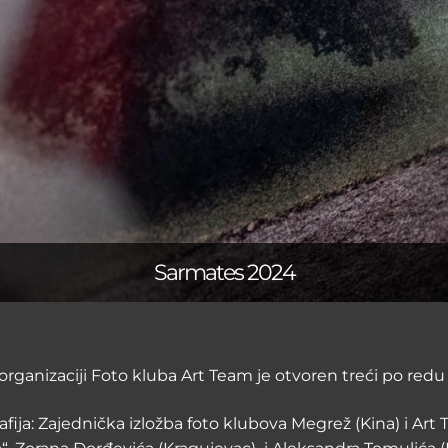
Sarmates 2024
 organizaciji Foto kluba Art Team je otvoren treći po red
rafija: Zajednička izložba foto klubova Megrež (Kina) i Art