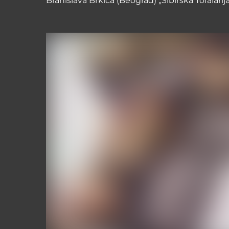
Branislava Brkića (Beograd) „Sibirska Tofalari