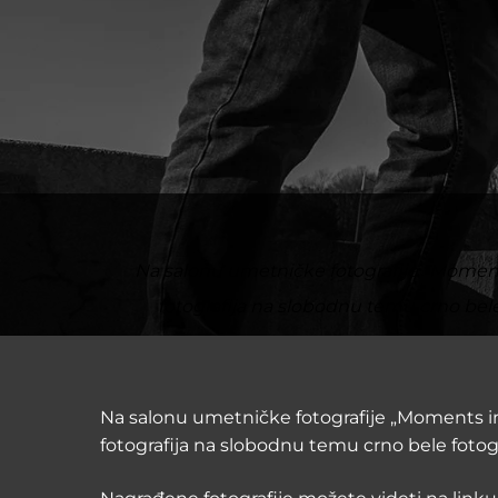
Na salonu umetničke fotografije "Moments 
fotografija na slobodnu temu crno bele f
Na salonu umetničke fotografije „Moments in t
fotografija na slobodnu temu crno bele fotogra