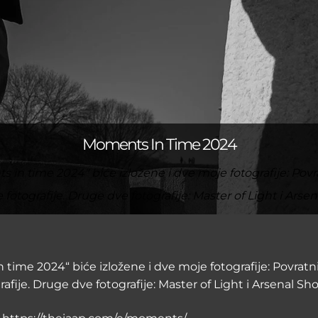
Moments In Time 2024
in time 2024" biće izložene i dve moje fotografije: Povrat
otografije. Druge dve fotografije: Master of Light i Arsen
ime 2024“ biće izložene i dve moje fotografije: Povratnik
fije. Druge dve fotografije: Master of Light i Arsenal Show