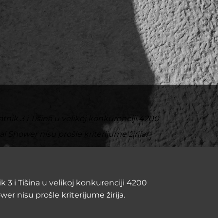
nik 3 i Tišina u velikoj konkurenciji 4200
al Shower nisu prošle kriterijume žirija.
 3 i Tišina u velikoj konkurenciji 4200
er nisu prošle kriterijume žirija.