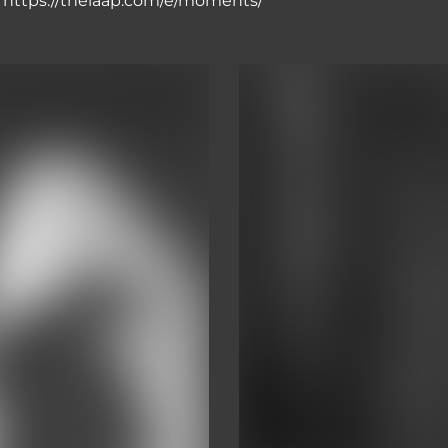
u https://theiaap.com/e/moments/