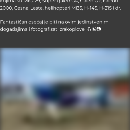
kojima su MIG-29, Super galeb G4, Galeb G2, Falcon
2000, Cesna, Lasta, helihopteri Mi35, H-145, H-215 i dr.
Fantastičan osećaj je biti na ovim jedinstvenim
događajima i fotografisati zrakoplove 💪😉📷