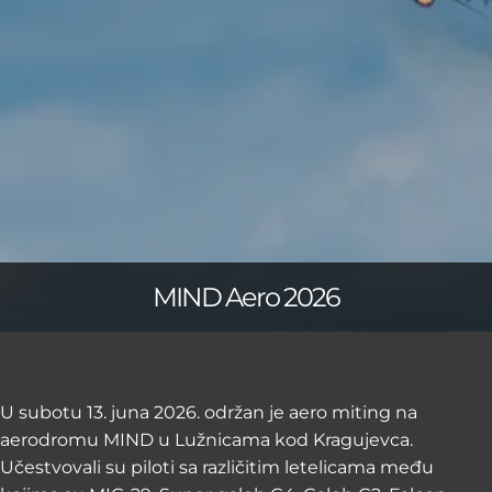
MIND Aero 2026
U subotu 13. juna 2026. održan je aero miting na
aerodromu MIND u Lužnicama kod Kragujevca.
Učestvovali su piloti sa različitim letelicama među