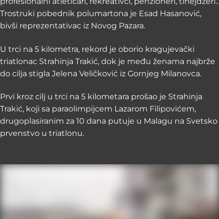
profesionalni atletičari, rekreativci, penzioneri, tinejdžeri..
Trostruki pobednik polumartona je Esad Hasanović,
bivši reprezentativac iz Novog Pazara.
U trci na 5 kilometra, rekord je oborio kragujevački
triatlonac Strahinja Trakić, dok je među ženama najbrže
do cilja stigla Jelena Veličković iz Gornjeg Milanovca.
Prvi kroz cilj u trci na 5 kilometara prošao je Strahinja
Trakić, koji sa paraolimpijcem Lazarom Filipovićem,
drugoplasiranim za 10 dana putuje u Malagu na Svetsko
prvenstvo u triatlonu.